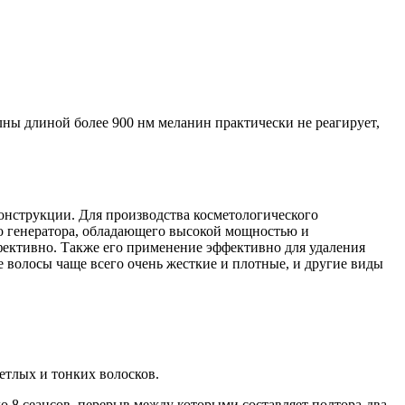
лны длиной более 900 нм меланин практически не реагирует,
онструкции. Для производства косметологического
о генератора, обладающего высокой мощностью и
эффективно. Также его применение эффективно для удаления
 волосы чаще всего очень жесткие и плотные, и другие виды
етлых и тонких волосков.
до 8 сеансов, перерыв между которыми составляет полтора-два