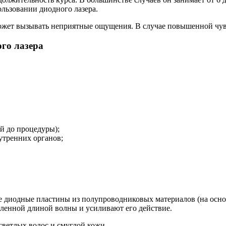
ользовании диодного лазера.
ожет вызывать неприятные ощущения. В случае повышенной чувс
го лазера
ей до процедуры);
утренних органов;
е диодные пластины из полупроводниковых материалов (на осно
еленной длиной волны и усиливают его действие.
светлых волос и смуглой кожи