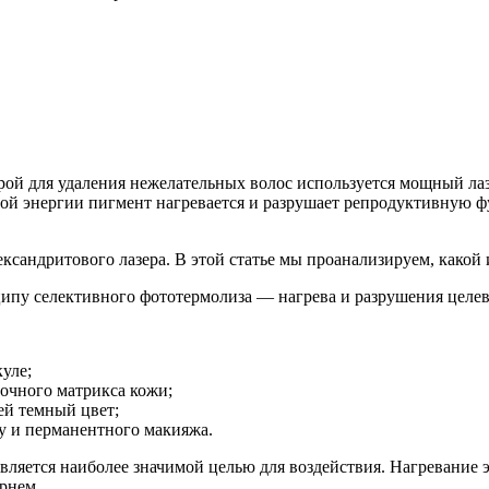
орой для удаления нежелательных волос используется мощный ла
вой энергии пигмент нагревается и разрушает репродуктивную 
сандритового лазера. В этой статье мы проанализируем, какой 
пу селективного фототермолиза — нагрева и разрушения целевы
уле;
очного матрикса кожи;
ей темный цвет;
у и перманентного макияжа.
вляется наиболее значимой целью для воздействия. Нагревание 
рнем.