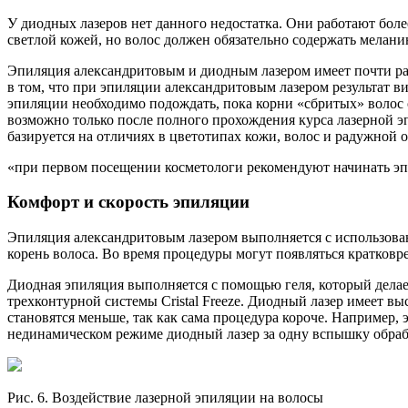
У диодных лазеров нет данного недостатка. Они работают бол
светлой кожей, но волос должен обязательно содержать меланин
Эпиляция александритовым и диодным лазером имеет почти рав
в том, что при эпиляции александритовым лазером результат в
эпиляции необходимо подождать, пока корни «сбритых» волос о
возможно только после полного прохождения курса лазерной э
базируется на отличиях в цветотипах кожи, волос и радужной о
при первом посещении косметологи рекомендуют начинать эп
Комфорт и скорость эпиляции
Эпиляция александритовым лазером выполняется с использован
корень волоса. Во время процедуры могут появляться кратко
Диодная эпиляция выполняется с помощью геля, который делае
трехконтурной системы Cristal Freeze. Диодный лазер имеет 
становятся меньше, так как сама процедура короче. Например,
нединамическом режиме диодный лазер за одну вспышку обраб
Рис. 6. Воздействие лазерной эпиляции на волосы