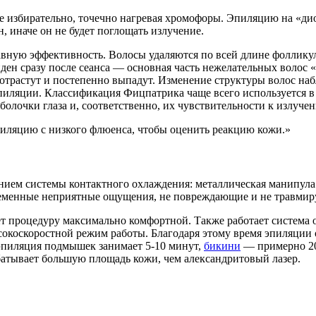
ее избирательно, точечно нагревая хромофоры. Эпиляцию на «дио
, иначе он не будет поглощать излучение.
ную эффективность. Волосы удаляются по всей длине фолликулов
иден сразу после сеанса — основная часть нежелательных волос 
трастут и постепенно выпадут. Изменение структуры волос набл
пиляции. Классификация Фицпатрика чаще всего используется в
болочки глаза и, соответственно, их чувствительности к излуче
иляцию с низкого флюенса, чтобы оценить реакцию кожи.
ием системы контактного охлаждения: металлическая манипула о
временные неприятные ощущения, не повреждающие и не травми
т процедуру максимально комфортной. Также работает система 
высокоскоростной режим работы. Благодаря этому время эпиляции
 эпиляция подмышек занимает 5-10 минут,
бикини
— примерно 20
атывает большую площадь кожи, чем александритовый лазер.