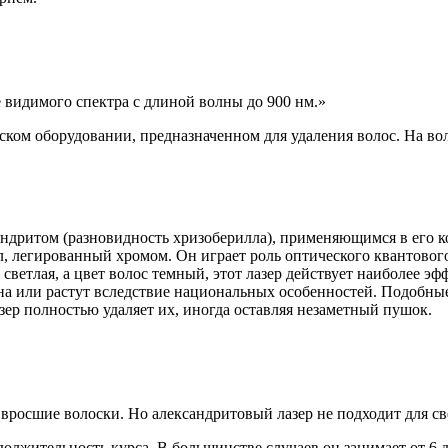
видимого спектра с длиной волны до 900 нм.
ском оборудовании, предназначенном для удаления волос. На во
ндритом (разновидность хризоберилла), применяющимся в его к
, легированный хромом. Он играет роль оптического квантовог
 светлая, а цвет волос темный, этот лазер действует наиболее 
на или растут вследствие национальных особенностей. Подобные
ер полностью удаляет их, иногда оставляя незаметный пушок.
росшие волоски. Но александритовый лазер не подходит для св
должительность курса. В большинстве случаев он занимает от 6 