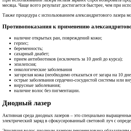
месяца. Чаще всего результат достигается быстрее, чем при исп
Также процедура с использованием александритового лазера м
Противопоказания к применению александритово
наличие открытых ран, повреждений кожи;
герпес;
беременность;
сахарный диабет;
прием антибиотиков (исключить за 10 дней до курса);
эпилепсия;
онкологические заболевания
загорелая кожа (необходимо отказаться от загара на 10 дн
острые заболевания сердечно-сосудистой системы или вн
вирусные заболевания;
наличие волос без пигментации.
Диодный лазер
Активная среда диодных лазеров – это специально выращенны
электрический заряд в сфокусированный световой луч с опред
Эпиляция волос диодным лазером рекомендована обладателям 