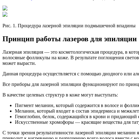
Рис. 1. Процедура лазерной эпиляции подмышечной впадины
Принцип работы лазеров для эпиляции
Лазерная эпиляция — это косметологическая процедура, в кот
волосяные фолликулы на коже. В результате поглощения свето
может вырасти.
Данная процедура осуществляется с помощью диодного или алек
Все приборы для лазерной эпиляции функционируют по принци
В качестве целевых структур в коже могут выступать:
Пигмент меланин, который содержится в волосе и фоллик
Меланин, который входит в состав эпидермиса и межклет
Гемоглобин, белок, содержащийся в крови и придающий 
Искусственные хромофоры — красящие вещества для тат
С точки зрения результативности лазерной эпиляции меланин я
приводит к нагреванию и разрушению всего волоса вместе с ко