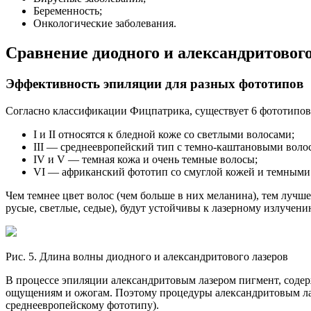
Беременность;
Онкологические заболевания.
Сравнение диодного и александритового
Эффективность эпиляции для разных фототипов
Согласно классификации Фицпатрика, существует 6 фототипов
I и II относятся к бледной коже со светлыми волосами;
III — среднеевропейский тип с темно-каштановыми волос
IV и V — темная кожа и очень темные волосы;
VI — африканский фототип со смуглой кожей и темными
Чем темнее цвет волос (чем больше в них меланина), тем лучш
русые, светлые, седые), будут устойчивы к лазерному излучени
Рис. 5. Длина волны диодного и александритового лазеров
В процессе эпиляции александритовым лазером пигмент, соде
ощущениям и ожогам. Поэтому процедуры александритовым лазе
среднеевропейскому фототипу).