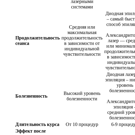
лазерными
системами
Диодная эпил
– самый быс
способ эпиля
Средняя или
максимальная
Александрит
Продолжительность
продолжительность
лазер — сред
сеанса
в зависимости от
или минимал
индивидуальной
продолжитель
чувствительности
в зависимост
индивидуаль
чувствительно
Диодная лазе
эпиляция – н
уровень
болезненно
Высокий уровень
Болезненность
болезненности
Александрит
эпиляция 
средний уро
болезненно
Длительность курса
От 10 процедур
6-9 процед
Эффект после