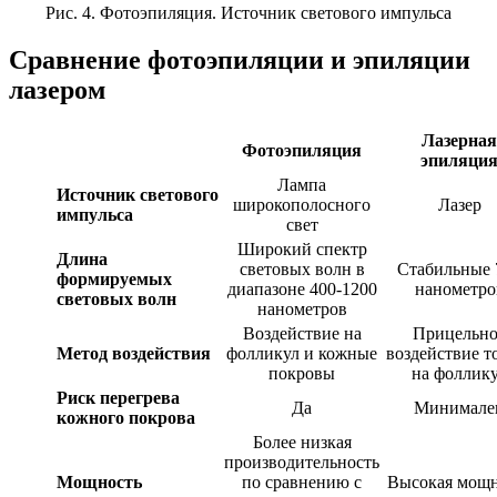
Рис. 4. Фотоэпиляция. Источник светового импульса
Сравнение фотоэпиляции и эпиляции
лазером
Лазерная
Фотоэпиляция
эпиляци
Лампа
Источник светового
широкополосного
Лазер
импульса
свет
Широкий спектр
Длина
световых волн в
Стабильные 
формируемых
диапазоне 400-1200
нанометро
световых волн
нанометров
Воздействие на
Прицельно
Метод воздействия
фолликул и кожные
воздействие т
покровы
на фоллик
Риск перегрева
Да
Минимале
кожного покрова
Более низкая
производительность
Мощность
по сравнению с
Высокая мощн