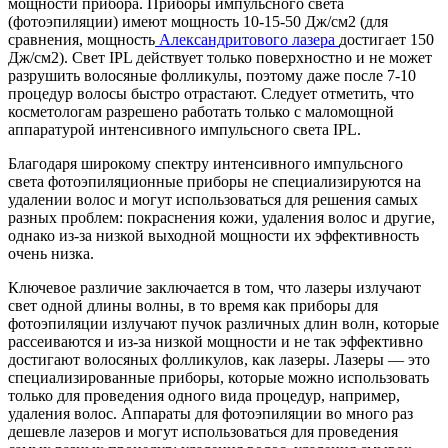
мощности прибора. Приборы импульсного света
(фотоэпиляции) имеют мощность 10-15-50 Дж/см2 (для
сравнения, мощность
Александритового лазера
достигает 150
Дж/см2). Свет IPL действует только поверхностно и не может
разрушить волосяные фолликулы, поэтому даже после 7-10
процедур волосы быстро отрастают. Следует отметить, что
косметологам разрешено работать только с маломощной
аппаратурой интенсивного импульсного света IPL.
Благодаря широкому спектру интенсивного импульсного
света фотоэпиляционные приборы не специализируются на
удалении волос и могут использоваться для решения самых
разных проблем: покраснения кожи, удаления волос и другие,
однако из-за низкой выходной мощности их эффективность
очень низка.
Ключевое различие заключается в том, что лазеры излучают
свет одной длины волны, в то время как приборы для
фотоэпиляции излучают пучок различных длин волн, которые
рассеиваются и из-за низкой мощности и не так эффективно
достигают волосяных фолликулов, как лазеры. Лазеры — это
специализированные приборы, которые можно использовать
только для проведения одного вида процедур, например,
удаления волос. Аппараты для фотоэпиляции во много раз
дешевле лазеров и могут использоваться для проведения